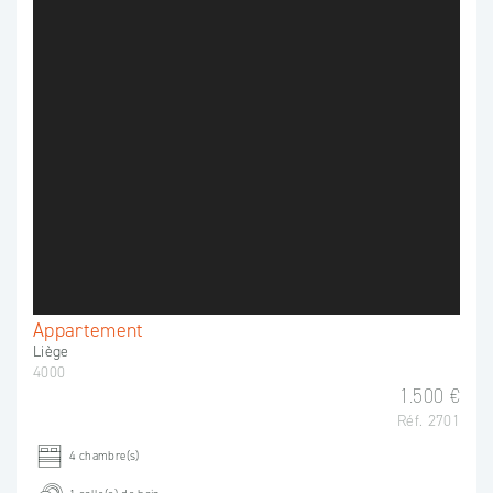
Appartement
Liège
4000
1.500 €
Réf. 2701
4 chambre(s)