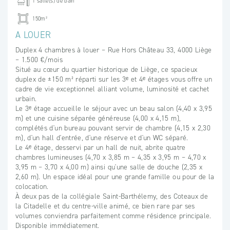
1 salle(s) de bain
150m²
A LOUER
Duplex 4 chambres à louer – Rue Hors Château 33, 4000 Liège
– 1.500 €/mois
Situé au cœur du quartier historique de Liège, ce spacieux
duplex de ±150 m² réparti sur les 3ᵉ et 4ᵉ étages vous offre un
cadre de vie exceptionnel alliant volume, luminosité et cachet
urbain.
Le 3ᵉ étage accueille le séjour avec un beau salon (4,40 x 3,95
m) et une cuisine séparée généreuse (4,00 x 4,15 m),
complétés d'un bureau pouvant servir de chambre (4,15 x 2,30
m), d'un hall d'entrée, d'une réserve et d'un WC séparé.
Le 4ᵉ étage, desservi par un hall de nuit, abrite quatre
chambres lumineuses (4,70 x 3,85 m – 4,35 x 3,95 m – 4,70 x
3,95 m – 3,70 x 4,00 m) ainsi qu'une salle de douche (2,35 x
2,60 m). Un espace idéal pour une grande famille ou pour de la
colocation.
À deux pas de la collégiale Saint-Barthélemy, des Coteaux de
la Citadelle et du centre-ville animé, ce bien rare par ses
volumes conviendra parfaitement comme résidence principale.
Disponible immédiatement.