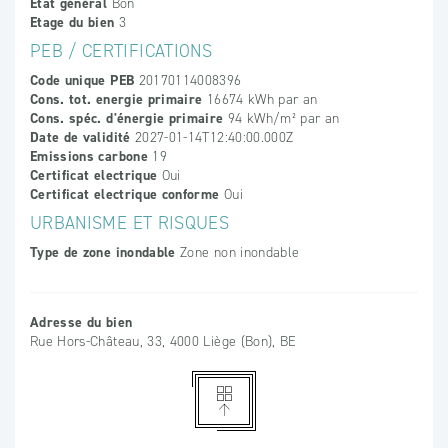
Etat général
Bon
Etage du bien
3
PEB / CERTIFICATIONS
Code unique PEB
20170114008396
Cons. tot. energie primaire
16674 kWh par an
Cons. spéc. d'énergie primaire
94 kWh/m² par an
Date de validité
2027-01-14T12:40:00.000Z
Emissions carbone
19
Certificat electrique
Oui
Certificat electrique conforme
Oui
URBANISME ET RISQUES
Type de zone inondable
Zone non inondable
Adresse du bien
Rue Hors-Château, 33, 4000 Liège (Bon), BE