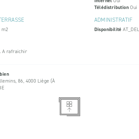
Internet
Oui
Télédistribution
Oui
 TERRASSE
ADMINISTRATIF
 m2
Disponibilité
AT_DEL
l
A rafraichir
bien
llemins, 86, 4000 Liège (À
 BE