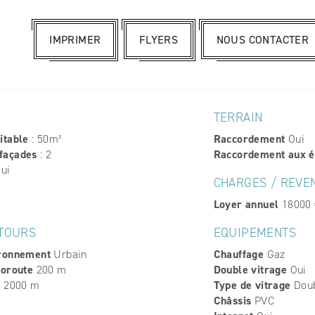
IMPRIMER
FLYERS
NOUS CONTACTER
TERRAIN
itable
: 50m²
Raccordement
Oui
façades
: 2
Raccordement aux é
Oui
CHARGES / REVE
Loyer annuel
18000 
TOURS
EQUIPEMENTS
ironnement
Urbain
Chauffage
Gaz
toroute
200 m
Double vitrage
Oui
e
2000 m
Type de vitrage
Dou
Châssis
PVC