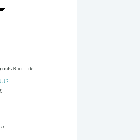
gouts
Raccordé
NUS
€
ble