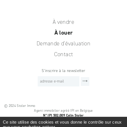
À vendre
À louer
Demande d’évaluation
Contact
S’inscrire à la newsletter
© 2024 Stoler Immo
Agent immobilier agréé IPI en Belgique
N° IPI 502.009 Calin Stoler
Ce site utilise des cookies et vous donne le contrôle sur ceux
Instance officielle de contrôle
que vous souhaitez activer