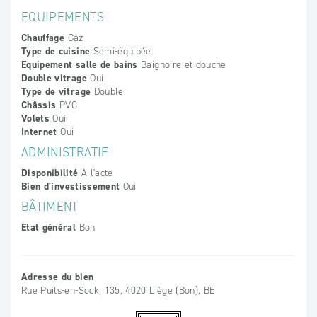
EQUIPEMENTS
Chauffage
Gaz
Type de cuisine
Semi-équipée
Equipement salle de bains
Baignoire et douche
Double vitrage
Oui
Type de vitrage
Double
Châssis
PVC
Volets
Oui
Internet
Oui
ADMINISTRATIF
Disponibilité
A l'acte
Bien d'investissement
Oui
BÂTIMENT
Etat général
Bon
Adresse du bien
Rue Puits-en-Sock, 135, 4020 Liège (Bon), BE