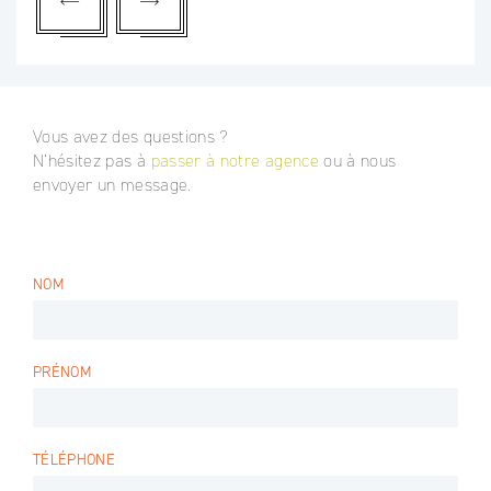
Vous avez des questions ?
N’hésitez pas à
passer à notre agence
ou à nous
envoyer un message.
NOM
PRÉNOM
TÉLÉPHONE