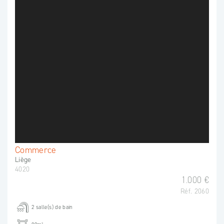
Commerce
Liège
4020
1.000 €
Réf. 2060
2 salle(s) de bain