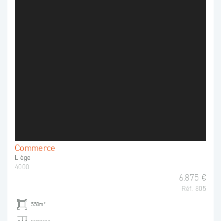
Commerce
Liège
4000
6.875 €
Réf. 805
550m²