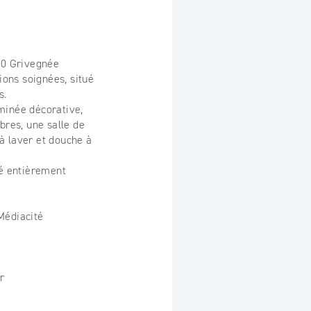
30 Grivegnée
ons soignées, situé
s.
minée décorative,
bres, une salle de
 laver et douche à
té entièrement
Médiacité
r