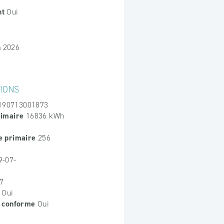
nt
Oui
n
2026
TIONS
190713001873
rimaire
16836 kWh
e primaire
256
-07-
7
Oui
e conforme
Oui