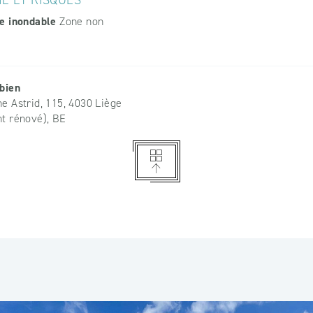
E ET RISQUES
e inondable
Zone non
bien
e Astrid, 115, 4030 Liège
t rénové), BE