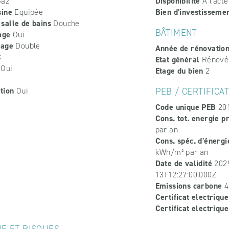
az
Disponibilité
A l'acte
sine
Equipée
Bien d'investisseme
salle de bains
Douche
BÂTIMENT
age
Oui
rage
Double
Année de rénovatio
C
Etat général
Rénové
Oui
Etage du bien
2
i
tion
Oui
PEB / CERTIFICA
Code unique PEB
20
Cons. tot. energie p
par an
Cons. spéc. d'énergi
kWh/m² par an
Date de validité
2029
13T12:27:00.000Z
Emissions carbone
4
Certificat electrique
Certificat electriqu