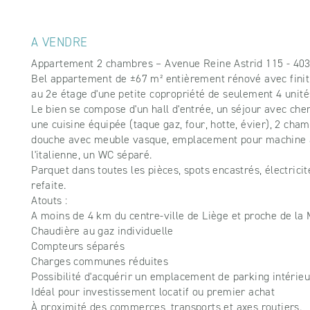
A VENDRE
Appartement 2 chambres – Avenue Reine Astrid 115 - 40
Bel appartement de ±67 m² entièrement rénové avec finiti
au 2e étage d'une petite copropriété de seulement 4 unité
Le bien se compose d'un hall d'entrée, un séjour avec che
une cuisine équipée (taque gaz, four, hotte, évier), 2 cham
douche avec meuble vasque, emplacement pour machine à
l'italienne, un WC séparé.
Parquet dans toutes les pièces, spots encastrés, électrici
refaite.
Atouts :
A moins de 4 km du centre-ville de Liège et proche de la 
Chaudière au gaz individuelle
Compteurs séparés
Charges communes réduites
Possibilité d'acquérir un emplacement de parking intérieu
Idéal pour investissement locatif ou premier achat
À proximité des commerces, transports et axes routiers.