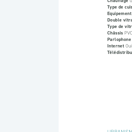
Chauffage
G
Type de cui
Equipement 
Double vitr
Type de vit
Châssis
PV
Parlophone
Internet
Ou
Télédistribu